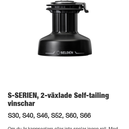
S-SERIEN, 2-växlade Self-tailing
vinschar
S30, S40, S46, S52, S60, S66
Om du är kappseglare eller inte spelar ingen roll. Med