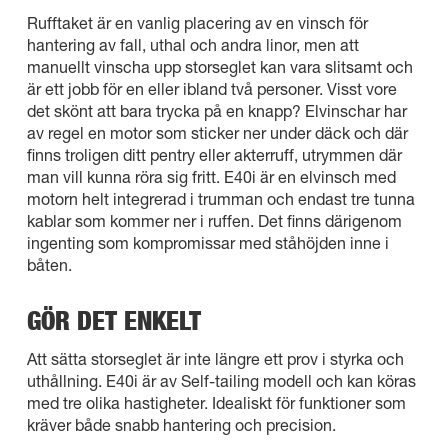
Rufftaket är en vanlig placering av en vinsch för
hantering av fall, uthal och andra linor, men att
manuellt vinscha upp storseglet kan vara slitsamt och
är ett jobb för en eller ibland två personer. Visst vore
det skönt att bara trycka på en knapp? Elvinschar har
av regel en motor som sticker ner under däck och där
finns troligen ditt pentry eller akterruff, utrymmen där
man vill kunna röra sig fritt. E40i är en elvinsch med
motorn helt integrerad i trumman och endast tre tunna
kablar som kommer ner i ruffen. Det finns därigenom
ingenting som kompromissar med ståhöjden inne i
båten.
GÖR DET ENKELT
Att sätta storseglet är inte längre ett prov i styrka och
uthållning. E40i är av Self-tailing modell och kan köras
med tre olika hastigheter. Idealiskt för funktioner som
kräver både snabb hantering och precision.