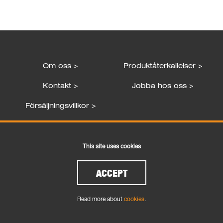
Om oss >
Produktåterkallelser >
Kontakt >
Jobba hos oss >
Försäljningsvillkor >
Följ oss
This site uses cookies
ACCEPT
Read more about
cookies
.
Cookies
|
Legal and Privacy
| Copyright © 2026