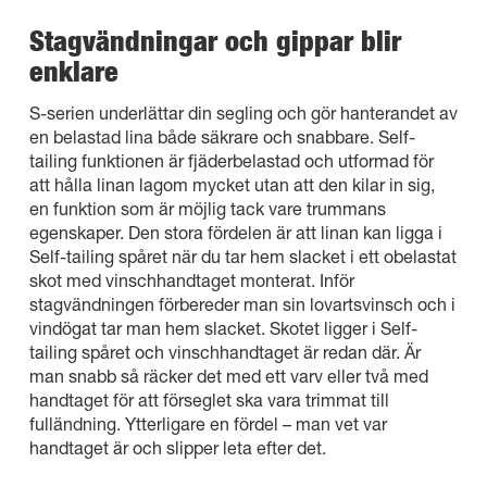
Stagvändningar och gippar blir
enklare
S-serien underlättar din segling och gör hanterandet av
en belastad lina både säkrare och snabbare. Self-
tailing funktionen är fjäderbelastad och utformad för
att hålla linan lagom mycket utan att den kilar in sig,
en funktion som är möjlig tack vare trummans
egenskaper. Den stora fördelen är att linan kan ligga i
Self-tailing spåret när du tar hem slacket i ett obelastat
skot med vinschhandtaget monterat. Inför
stagvändningen förbereder man sin lovartsvinsch och i
vindögat tar man hem slacket. Skotet ligger i Self-
tailing spåret och vinschhandtaget är redan där. Är
man snabb så räcker det med ett varv eller två med
handtaget för att förseglet ska vara trimmat till
fulländning. Ytterligare en fördel – man vet var
handtaget är och slipper leta efter det.