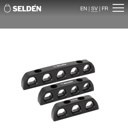
EN
|
SV
|
FR