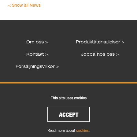
< Show all News
Om oss >
Produktåterkallelser >
Kontakt >
Jobba hos oss >
Försäljningsvillkor >
Följ oss
This site uses cookies
ACCEPT
Read more about
cookies
.
Cookies
|
Legal and Privacy
| Copyright © 2026