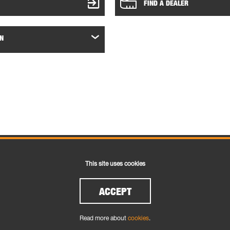
FIND A DEALER
N
This site uses cookies
 >
Conditions générales de vente >
Politique 
ACCEPT
Read more about
cookies
.