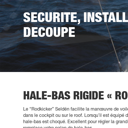
SECURITE, INSTALL
DECOUPE
HALE-BAS RIGIDE « R
Le “Rodkicker” Seldén facilite la manœuvre de voil
dans le cockpit ou sur le roof. Lorsqu’il est équipé 
hale-bas est choqué. Excellent pour régler la grand-
remplace votre palan de hale-bas.